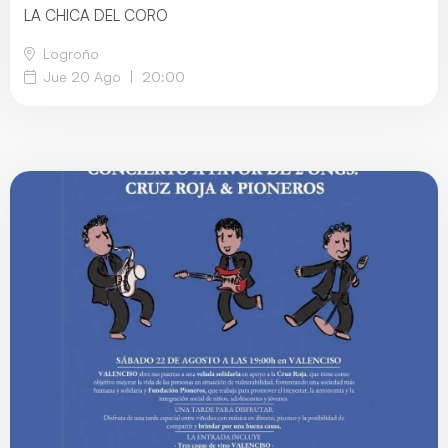
LA CHICA DEL CORO
Logroño
Jue 20 Ago
|
20:00