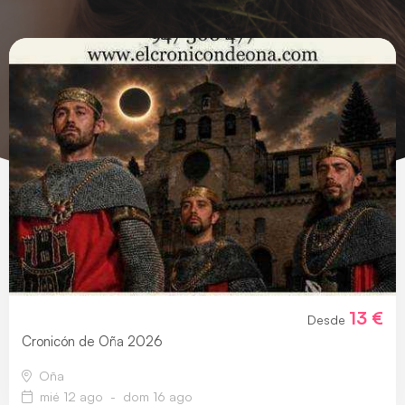
13 €
Desde
Cronicón de Oña 2026
Oña
mié 12 ago
-
dom 16 ago