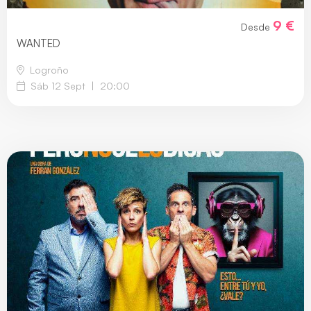
9 €
Desde
WANTED
Logroño
Sáb 12 Sept
|
20:00