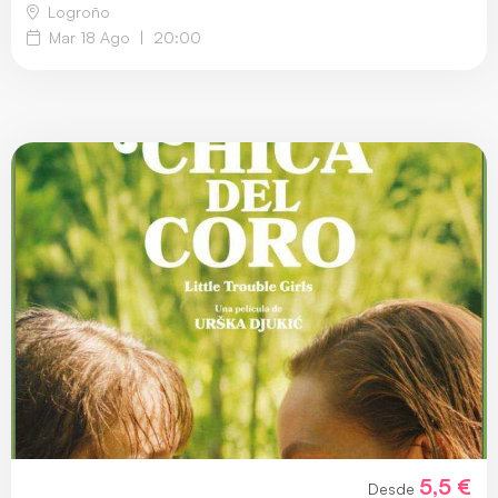
Logroño
Mar 18 Ago
|
20:00
5,5 €
Desde