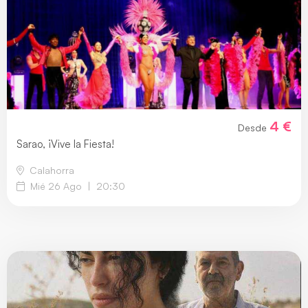
4 €
Desde
Sarao, ¡Vive la Fiesta!
Calahorra
Mié 26 Ago
|
20:30