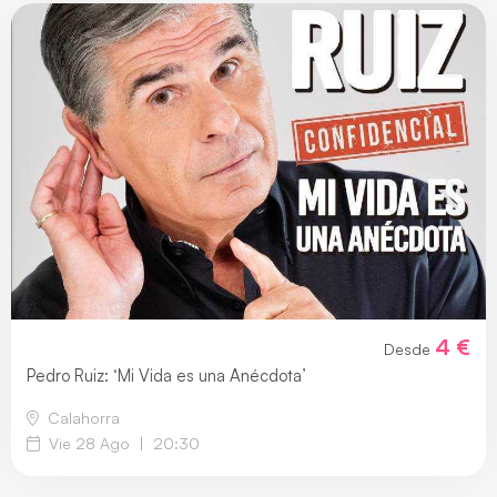
4 €
Desde
Pedro Ruiz: ‘Mi Vida es una Anécdota’
Calahorra
Vie 28 Ago
|
20:30